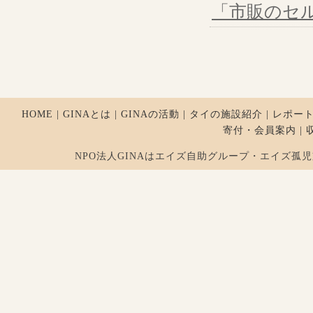
「市販のセ
HOME
|
GINAとは
|
GINAの活動
|
タイの施設紹介
|
レポー
寄付・会員案内
|
NPO法人GINAはエイズ自助グループ・エイズ孤児支援を行ってお