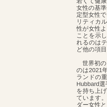
若くて健康な
女性の基準値
定型女性で
リティカ
性が女性
ことを示
れるのは
ど他の項目
世界初の
のは202
ランドの重量
Hubbar
を持ち上げ
ています。
ダー女性