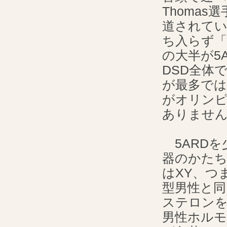
Thoma
道されてい
ち入らず「
の大半が5
DSD全体
が最多では
がオリン
ありませ
5ARDを
器のかたち
はXY、つ
型男性と
ステロン
男性ホルモ