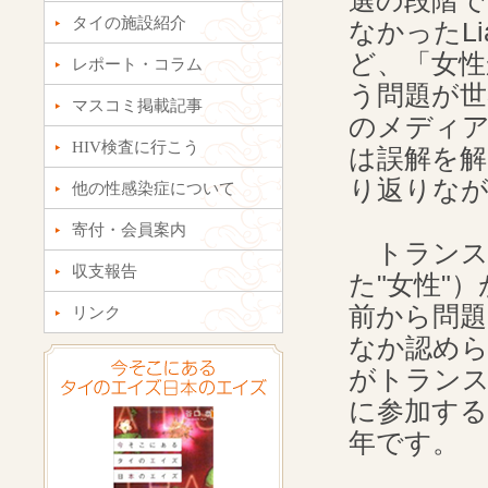
選の段階で
タイの施設紹介
なかったLi
ど、「女
レポート・コラム
う問題が世
マスコミ掲載記事
のメディ
HIV検査に行こう
は誤解を
り返りな
他の性感染症について
寄付・会員案内
トランス
収支報告
た"女性"
前から問
リンク
なか認めら
がトラン
に参加す
年です。