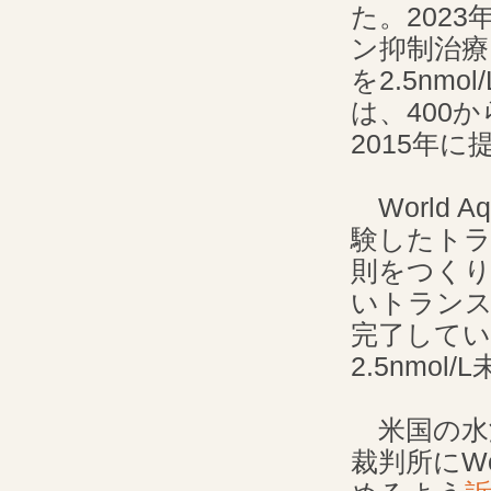
た。202
ン抑制治療
を2.5n
は、400
2015年に
World 
験したト
則をつくり
いトランス
完了して
2.5nm
米国の水泳
裁判所にWo