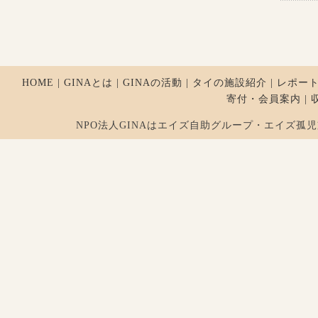
HOME
|
GINAとは
|
GINAの活動
|
タイの施設紹介
|
レポー
寄付・会員案内
|
NPO法人GINAはエイズ自助グループ・エイズ孤児支援を行ってお