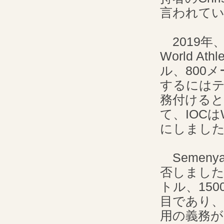
言われて
2019年
World A
ル、800
するには
務付ける
て、IOCはW
にしまし
Semen
否しました
トル、15
目であり、
用の義務