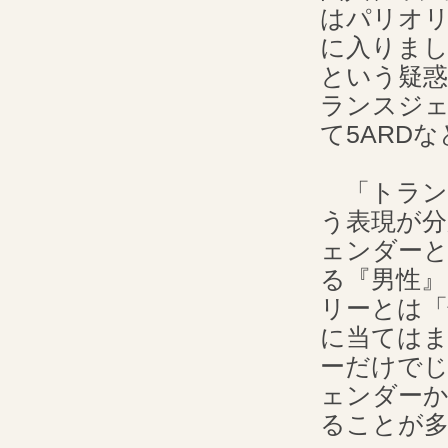
はパリオリ
に入りま
という疑
ランスジ
て5ARD
「トラン
う表現が
ェンダーと
る『男性』
リーとは「
に当ては
ーだけで
ェンダー
ることが