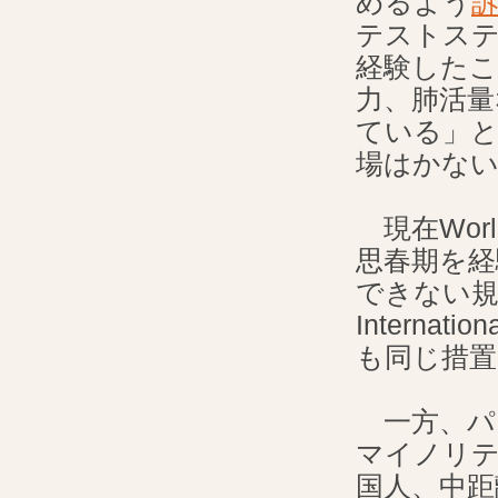
めるよう
テストス
経験したこ
力、肺活量
ている」
場はかな
現在World 
思春期を経
できない規
Internat
も同じ措
一方、パ
マイノリテ
国人、中距離ラ