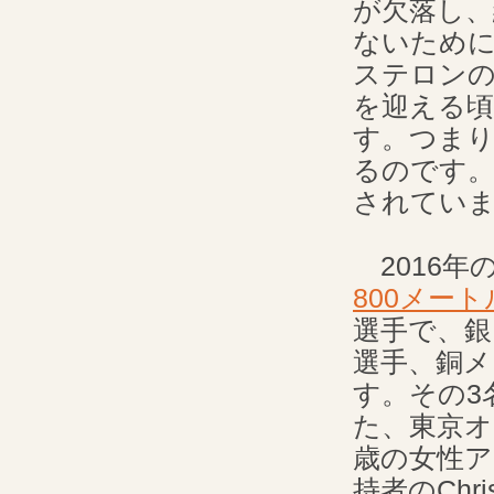
が欠落し
ないため
ステロンの
を迎える頃
す。つまり
るのです
されてい
2016年
800メート
選手で、銀メダ
選手、銅メダ
す。その3
た、東京オ
歳の女性ア
持者のChr