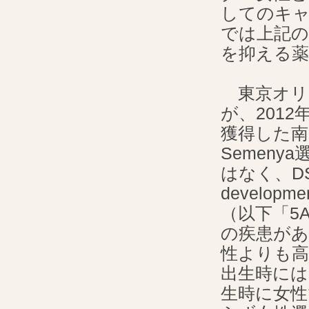
してのキ
では上記の
を抑える
東京オリ
が、201
獲得した南
Semeny
はなく、DSD
develo
（以下「5
の疾患が
性よりも高
出生時には
生時に女