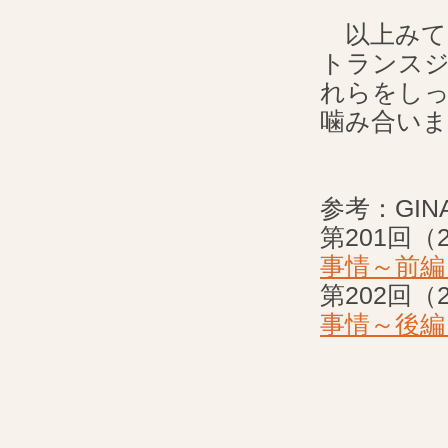
以上みてき
トランス
れらをし
噛み合い
参考：GIN
第201回（
事情～前編
第202回（
事情～後編