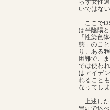
らず女性
いではな
ここでD
は半陰陽
「性染色体
態」のこと
り、ある程
困難で、
では使わ
はアイデ
れることも
なってし
上述したよ
冒頭で述べ