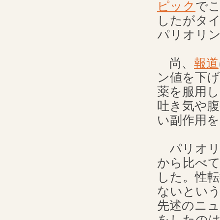
ピック
で
したがタ
パリオリ
尚、
報道
ン値を下げ
薬を服用し
吐き気や
い副作用
パリオリ
から比べ
した。性転
ないとい
先述のニュ
をしたのは