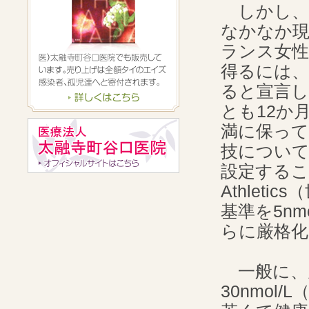
しかし、
なかなか現
ランス女
得るには、
ると宣言
とも12か月
満に保っ
技について
設定するこ
Athlet
基準を5n
らに厳格化
一般に、
30nmo