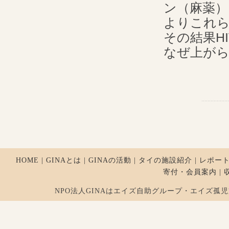
ン（麻薬）
よりこれら
その結果H
なぜ上が
HOME
|
GINAとは
|
GINAの活動
|
タイの施設紹介
|
レポー
寄付・会員案内
|
NPO法人GINAはエイズ自助グループ・エイズ孤児支援を行ってお