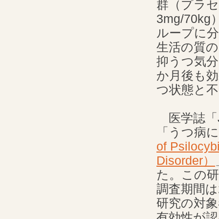
群（プラセ
3mg/70k
ループに
生活の質の
抑うつ気分
か月後も効
つ状態と不
医学誌「JAM
「うつ病
of Psilocy
Disorder）
た。この研
調査期間は
研究の対
有効性が