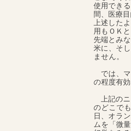
使用でき
間、医療目
上述したよ
用もＯＫ
先端とみ
米に、そし
ません。
では、マ
の程度有
上記のニ
のどこでも
日、オラ
ムを「微量摂