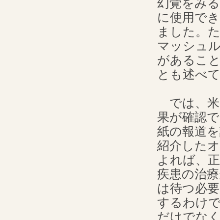
幻覚をみる
に使用で
ました。
マッシュル
があるこ
とも述べ
では、米
果が確認
紙の報道
紹介した
よれば、
疾患の治療
は待つ必
するわけ
だけでな