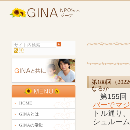
第188回（2
なるか
第155回（
HOME
バーでマ
トル通り
GINAとは
シュルー
GINAの活動