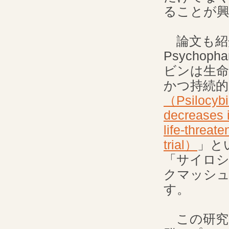
ることが
論文も紹介し
Psychop
ビンは生命
かつ持続的
（Psilocybi
decreases i
life-threat
trial）
」と
「サイロシビ
クマッシュ
す。
この研究の