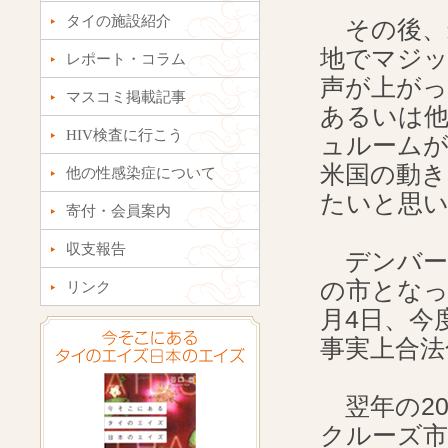
タイの施設紹介
その後、
地でマジ
レポート・コラム
声が上がっ
マスコミ掲載記事
あるいは
HIV検査に行こう
ュルーム
米国の動
他の性感染症について
たいと思
寄付・会員案内
収支報告
デンバー
の市となっ
リンク
月4日、今
事実上合法
翌年の20
クルーズ市