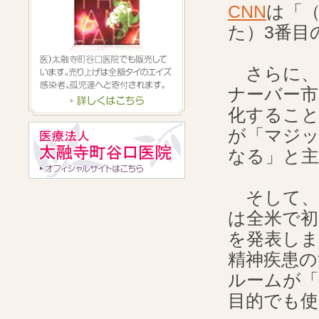
CNN
は「
た）3番目
さらに、2
ナーバー
化するこ
が「マジ
なる」と
そして、2
は全米で
を発表し
精神疾患
ルームが「自己
目的でも