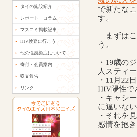
親の恋人を殺
タイの施設紹介
で新たな
す。
レポート・コラム
マスコミ掲載記事
まずはこ
HIV検査に行こう
う。
他の性感染症について
・19歳の
寄付・会員案内
人スティ
収支報告
・11月2
HIV陽性
リンク
・キャシー
に違いな
・それを
感情を抱き