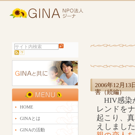
2006年12
害（続編）
HIV感染
HOME
レンドを
起こり、真
GINAとは
えしまし
GINAの活動