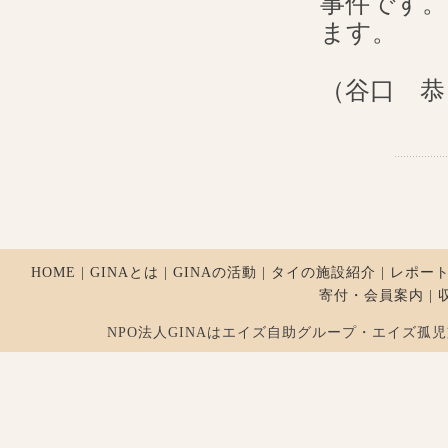
事件です。
ます。
（谷口 恭
HOME
|
GINAとは
|
GINAの活動
|
タイの施設紹介
|
レポー
寄付・会員案内
|
NPO法人GINAはエイズ自助グループ・エイズ孤児支援を行ってお