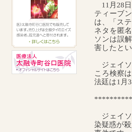
11月28日
ティーブン
は、「ステ
ネタを匿
ソンは誤
害したと
ジェイソ
ころ検察
法廷は1月
*********
ジェイソン
染疑惑が殺