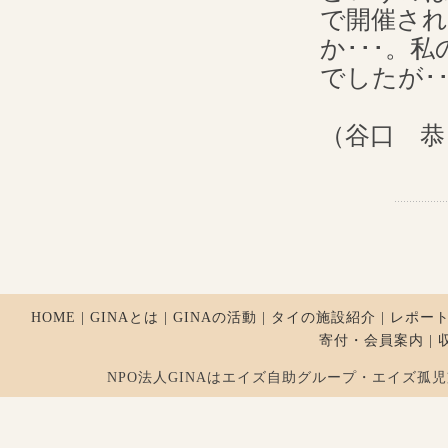
で開催さ
か･･･。
でしたが･･
（谷口 恭
HOME
|
GINAとは
|
GINAの活動
|
タイの施設紹介
|
レポー
寄付・会員案内
|
NPO法人GINAはエイズ自助グループ・エイズ孤児支援を行ってお