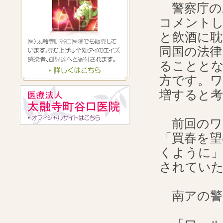
警察庁の
コメント
と飲酒に耽
同国の法律
ることと
方です。ワ
増すると
前回のワ
「買春を望
くように」
されてい
南アの警