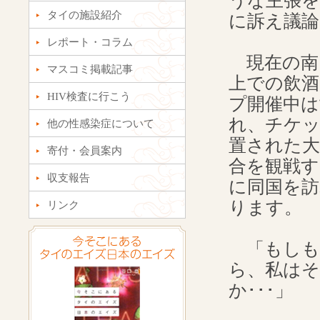
うな主張を
タイの施設紹介
に訴え議
レポート・コラム
現在の南
マスコミ掲載記事
上での飲
HIV検査に行こう
プ開催中は
れ、チケ
他の性感染症について
置された
寄付・会員案内
合を観戦す
収支報告
に同国を訪
ります。
リンク
「もしも
ら、私は
か･･･」