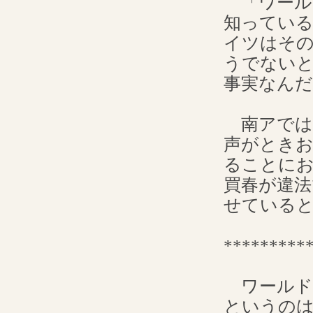
「ワール
知ってい
イツはそ
うでない
事実なんだ･
南アでは
声がとき
ることに
買春が違法
せている
*********
ワールド
というのは