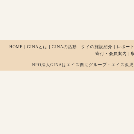
HOME
|
GINAとは
|
GINAの活動
|
タイの施設紹介
|
レポー
寄付・会員案内
|
NPO法人GINAはエイズ自助グループ・エイズ孤児支援を行ってお