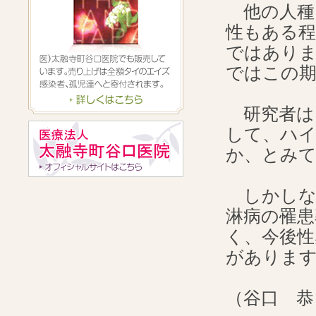
他の人種
性もある程
ではあり
ではこの
研究者は
して、ハ
か、とみ
しかしなが
淋病の罹患
く、今後性
がありま
（谷口 恭