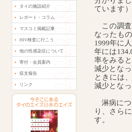
分かりまし
タイの施設紹介
ています
レポート・コラム
この調査
マスコミ掲載記事
なったもの
HIV検査に行こう
1999年に
年には13
他の性感染症について
率をみると
寄付・会員案内
減少とな
収支報告
ときには、
減少とな
リンク
淋病につ
り、さらに
す。