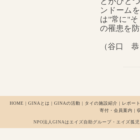
とがひと
ンドーム
は"常に"
の罹患を
（谷口 恭
HOME
|
GINAとは
|
GINAの活動
|
タイの施設紹介
|
レポー
寄付・会員案内
|
NPO法人GINAはエイズ自助グループ・エイズ孤児支援を行ってお