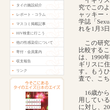
イギリス
タイの施設紹介
究でこの
ャッキー・カッ
レポート・コラム
学誌「Sexual
マスコミ掲載記事
れを1月3日の
HIV検査に行こう
この研究
他の性感染症について
比較する
寄付・会員案内
は、199
収支報告
ギリスに住
す。もうひ
リンク
査で、こち
16歳から
用している
に対し、2