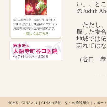
い」、とこ
のJudith
ただし、こ
服した場合
地域では
忘れては
（谷口 恭
HOME
|
GINAとは
|
GINAの活動
|
タイの施設紹介
|
レポー