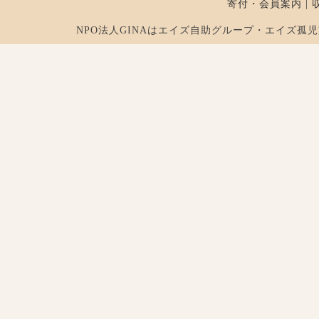
寄付・会員案内
|
NPO法人GINAはエイズ自助グループ・エイズ孤児支援を行ってお