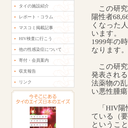
タイの施設紹介
この研究に
陽性者68,
レポート・コラム
くなった人
マスコミ掲載記事
います。
HIV検査に行こう
1999年
なります
他の性感染症について
寄付・会員案内
この研究は医学誌
収支報告
発表される
法薬物の乱
リンク
い悪性腫
「HIV陽
ている（要
というこ