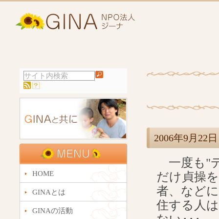
2006年9月
一度も"デ
HOME
だけ貞操を
者、などに
GINAとは
住する人は
GINAの活動