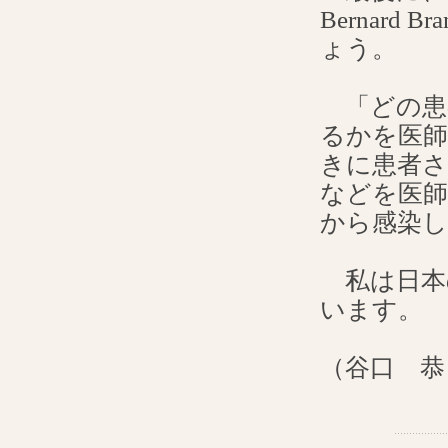
Bernar
ょう。
「どの患者
るかを医
きに患者
などを医師
から感染
私は日本
います。
（谷口 恭