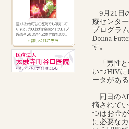
9月21日
療センター(Mo
プログラム（A
Donna 
す。
「男性と性
いつHIV
ータがあ
同日のA
摘されて
つはお金
に必要な