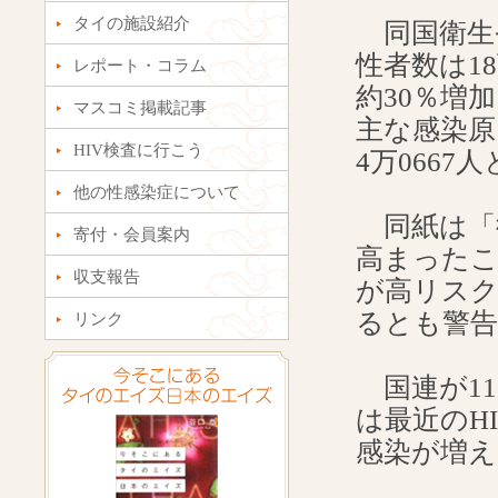
タイの施設紹介
同国衛生省
性者数は18
レポート・コラム
約30％増
マスコミ掲載記事
主な感染
HIV検査に行こう
4万066
他の性感染症について
同紙は「
寄付・会員案内
高まった
収支報告
が高リス
るとも警
リンク
国連が11
は最近のH
感染が増