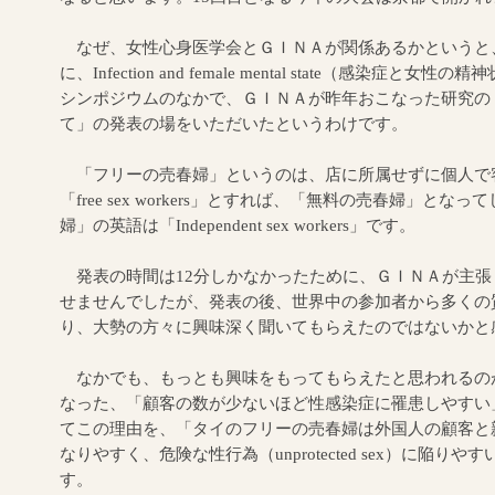
なぜ、女性心身医学会とＧＩＮＡが関係あるかというと
に、Infection and female mental state（感染
シンポジウムのなかで、ＧＩＮＡが昨年おこなった研究の
て」の発表の場をいただいたというわけです。
「フリーの売春婦」というのは、店に所属せずに個人で
「free sex workers」とすれば、「無料の売春婦」と
婦」の英語は「Independent sex workers」です。
発表の時間は12分しかなかったために、ＧＩＮＡが主張
せませんでしたが、発表の後、世界中の参加者から多くの
り、大勢の方々に興味深く聞いてもらえたのではないかと
なかでも、もっとも興味をもってもらえたと思われるの
なった、「顧客の数が少ないほど性感染症に罹患しやすい
てこの理由を、「タイのフリーの売春婦は外国人の顧客と親密な関係（
なりやすく、危険な性行為（unprotected sex）に陥
す。