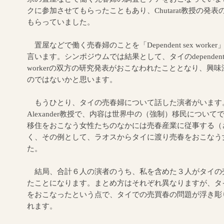
クに参加させてもらったこともあり、Chutarat教授の発
もらっていました。
置屋などで働く売春婦のことを「Dependent sex worker」また
言います。シンポジウムでは結果として、タイのdependent sex wor
workerの双方の研究発表がおこなわれたこととなり、興
のではないかと思います。
もうひとり、タイの売春婦について話した演者がいます
Alexander教授で、内容は世界中の（強制）移民につい
移住をおこなう女性たちのなかには売春産業に従事する（
く、その例として、ラオスからタイに渡り売春をおこなう
た。
結局、合計６人の演者のうち、私を含めた３人がタイの
たことになります。まとめ方はそれぞれ異なりますが、タ
をおこなったという点で、タイでの売買春の問題が浮き彫
れます。