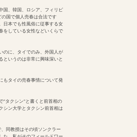
中国、韓国、ロシア、フィリピ
どの国で個人売春は合法です
。日本でも性風俗に従事する女
春をしている女性などいくらで
いのに、タイでのみ、外国人が
るというのは非常に興味深いと
にもタイの売春事情について発
"タクシン"と書くと前首相の
クシン大学とタクシン前首相は
授で、同教授はその頃ソンクラー
した。私がそのフィールドワー