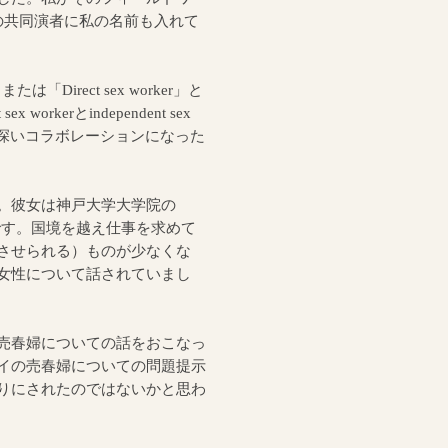
表の共同演者に私の名前も入れて
は「Direct sex worker」と
kerとindependent sex
味深いコラボレーションになった
。彼女は神戸大学大学院の
てです。国境を越え仕事を求めて
させられる）ものが少なくな
女性について話されていまし
売春婦についての話をおこなっ
イの売春婦についての問題提示
りにされたのではないかと思わ