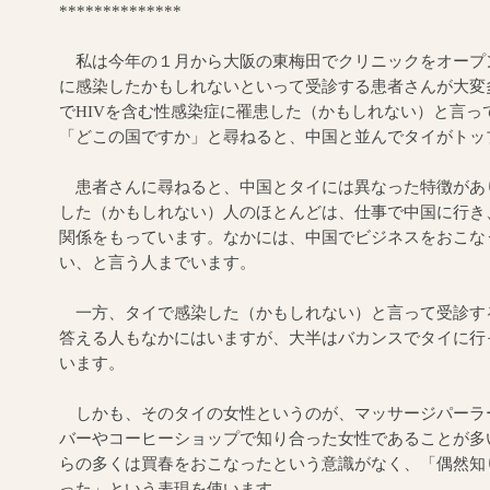
**************
私は今年の１月から大阪の東梅田でクリニックをオープン
に感染したかもしれないといって受診する患者さんが大変
でHIVを含む性感染症に罹患した（かもしれない）と言っ
「どこの国ですか」と尋ねると、中国と並んでタイがトッ
患者さんに尋ねると、中国とタイには異なった特徴があ
した（かもしれない）人のほとんどは、仕事で中国に行き
関係をもっています。なかには、中国でビジネスをおこな
い、と言う人までいます。
一方、タイで感染した（かもしれない）と言って受診する
答える人もなかにはいますが、大半はバカンスでタイに行
います。
しかも、そのタイの女性というのが、マッサージパーラ
バーやコーヒーショップで知り合った女性であることが多
らの多くは買春をおこなったという意識がなく、「偶然知
った」という表現を使います。