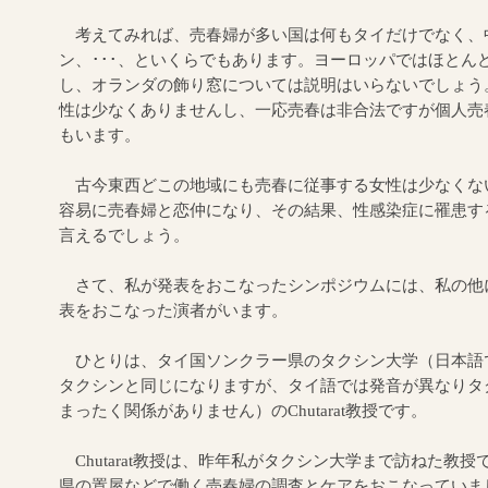
考えてみれば、売春婦が多い国は何もタイだけでなく、
ン、･･･、といくらでもあります。ヨーロッパではほとん
し、オランダの飾り窓については説明はいらないでしょう
性は少なくありませんし、一応売春は非合法ですが個人売
もいます。
古今東西どこの地域にも売春に従事する女性は少なくな
容易に売春婦と恋仲になり、その結果、性感染症に罹患す
言えるでしょう。
さて、私が発表をおこなったシンポジウムには、私の他
表をおこなった演者がいます。
ひとりは、タイ国ソンクラー県のタクシン大学（日本語で
タクシンと同じになりますが、タイ語では発音が異なりタ
まったく関係がありません）のChutarat教授です。
Chutarat教授は、昨年私がタクシン大学まで訪ねた教
県の置屋などで働く売春婦の調査とケアをおこなっていま